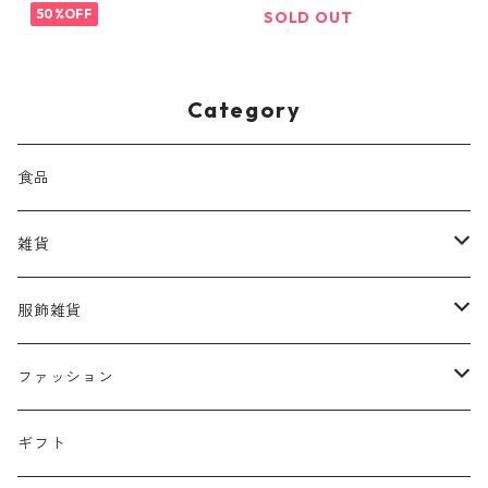
50%OFF
SOLD OUT
Category
食品
雑貨
香りのアイテム
服飾雑貨
ホームケア
アクセサリー
ファッション
本・文房具
バッグ
ユニセックス
ギフト