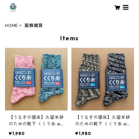
HOME
服飾雑貨
Items
【うなぎの寝床】久留米絣
【うなぎの寝床】久留米絣
のための靴下 くくり糸 siz
のための靴下 くくり糸 siz
e1（22-24cm）
e2（25-27cm）
¥1,980
¥1,980