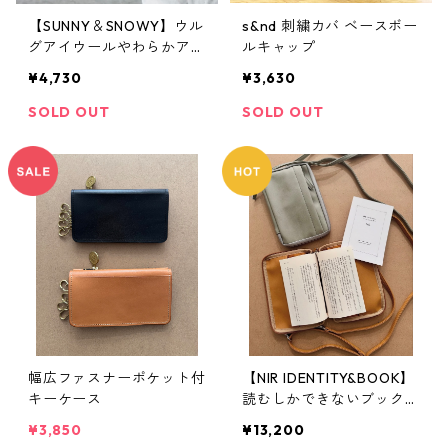
【SUNNY＆SNOWY】ウル
s&nd 刺繍カバ ベースボー
グアイウールやわらかアー
ルキャップ
ム＆レッグウォーマー
¥4,730
¥3,630
SOLD OUT
SOLD OUT
幅広ファスナーポケット付
【NIR IDENTITY&BOOK】
キーケース
読むしかできないブックシ
ョルダー
¥3,850
¥13,200