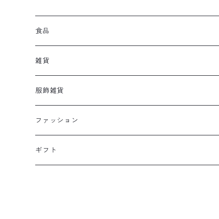
食品
雑貨
香りのアイテム
服飾雑貨
ホームケア
アクセサリー
ファッション
本・文房具
バッグ
ユニセックス
ギフト
その他雑貨
靴下
レディース
メンズ